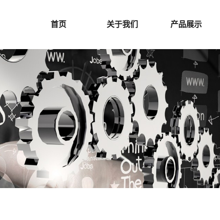
首页
关于我们
产品展示