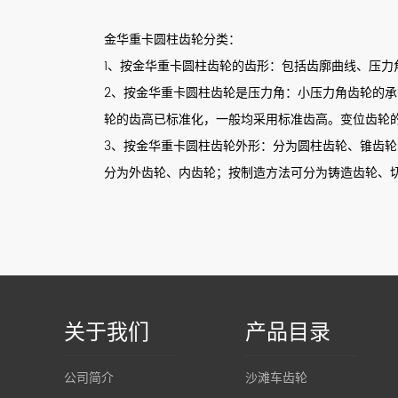
金华重卡圆柱齿轮分类：
1、按金华重卡圆柱齿轮的齿形：包括齿廓曲线、压
2、按金华重卡圆柱齿轮是压力角：小压力角齿轮的
轮的齿高已标准化，一般均采用标准齿高。变位齿轮
3、按金华重卡圆柱齿轮外形：分为圆柱齿轮、锥齿
分为外齿轮、内齿轮；按制造方法可分为铸造齿轮、
关于我们
产品目录
公司简介
沙滩车齿轮